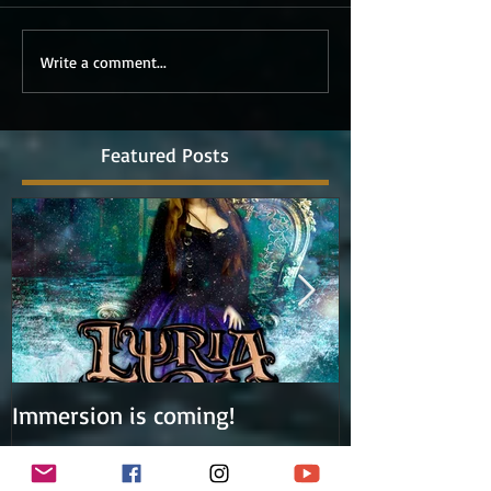
Write a comment...
Featured Posts
Immersion is coming!
Lyria is work
album